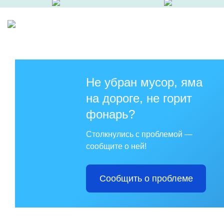
Не убран мусор, яма
на дороге, не горит
фонарь?
Столкнулись с проблемой —
сообщите о ней!
Сообщить о проблеме