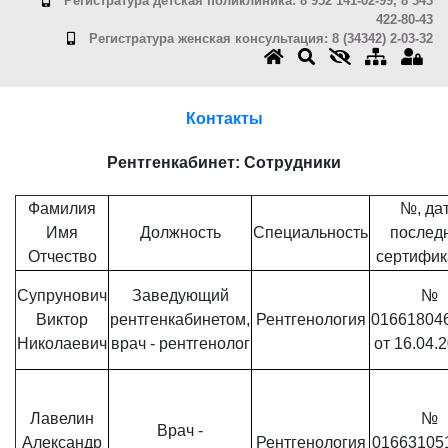
Регистратура детская поликлиника: 8 952 141-02-99, 8 343
422-80-43
Регистратура женская консультация: 8 (34342) 2-03-32
Контакты
Рентгенкабинет: Сотрудники
Фамилия
№, да
Имя
Должность
Специальность
послед
Отчество
сертифик
Супрунович
Заведующий
№
Виктор
рентгенкабинетом,
Рентгенология
01661804
Николаевич
врач - рентгенолог
от 16.04.2
Лавелин
№
Врач -
Александр
Рентгенология
01663105