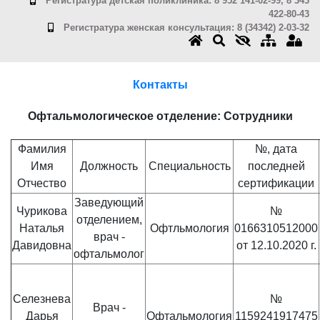
Регистратура детская поликлиника: 8 952 141-02-99, 8 343
422-80-43
Регистратура женская консультация: 8 (34342) 2-03-32
Контакты
Офтальмологическое отделение: Сотрудники
Фамилия
№, дата
Имя
Должность
Специальность
последней
Отчество
сертификации
Заведующий
Чурикова
№
отделением,
Наталья
Офтльмология
0166310512000
врач -
Давидовна
от 12.10.2020 г.
офтальмолог
Селезнева
№
Врач -
Дарья
Офтальмология
1159241917475