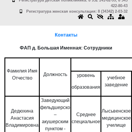
Регистратура детская поликлиника: 8 952 141-02-99, 8 343
422-80-43
Регистратура женская консультация: 8 (34342) 2-03-32
Контакты
ФАП д. Большая Именная: Сотрудники
Фамилия Имя
Должность
уровень
учебное
Отчество
заведение
образования
Заведующий
фельдшерско
Дедюхина
Лысьвенское
–
Среднее
Анастасия
медицинское
акушерским
специальное
Владимировна
училище
пунктом -