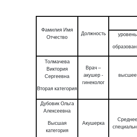
Фамилия Имя
Должность
уровень
Отчество
образован
Толмачева
Врач –
Виктория
акушер -
высшее
Сергеевна
гинеколог
Вторая категория
Дубовик Ольга
Алексеевна
Средне
Высшая
Акушерка
специальн
категория