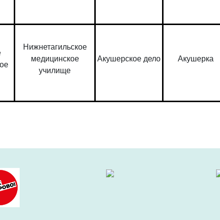
Нижнетагильское
е
медицинское
Акушерское дело
Акушерка
ое
училище