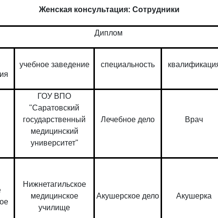
Женская консультация: Сотрудники
Диплом
учебное заведение
специальность
квалификаци
ия
ГОУ ВПО
"Саратовский
государственный
Лечебное дело
Врач
медицинский
университет"
Нижнетагильское
е
медицинское
Акушерское дело
Акушерка
ое
училище