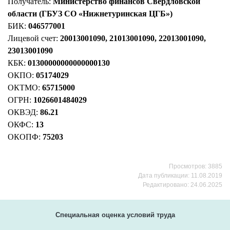
Получатель:
Министерство финансов Свердловской
области (ГБУЗ СО «Нижнетуринская ЦГБ»)
БИК:
046577001
Лицевой счет:
20013001090, 21013001090, 22013001090,
23013001090
КБК:
01300000000000000130
ОКПО:
05174029
ОКТМО:
65715000
ОГРН:
1026601484029
ОКВЭД:
86.21
ОКФС:
13
ОКОПФ:
75203
Просмотров: 3885
Дата публикации: 11.08.2019
Редактировано: 24.06.2025
Специальная оценка условий труда