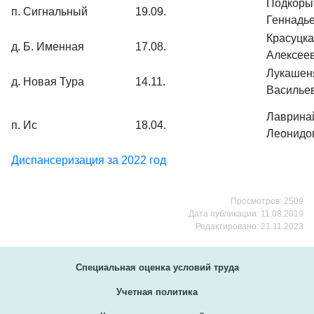
Подкоры
п. Сигнальный
19.09.
Геннадь
Красуцка
д. Б. Именная
17.08.
Алексее
Лукашен
д. Новая Тура
14.11.
Василье
Лаврина
п. Ис
18.04.
Леонидо
Диспансеризация за 2022 год
Просмотров: 2509
Дата публикации: 11.08.2019
Редактировано: 21.11.2023
Специальная оценка условий труда
Учетная политика