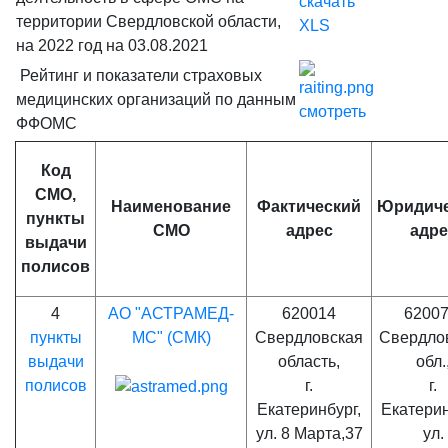
скачать
территории Свердловской области,
XLS
на 2022 год на 03.08.2021
Рейтинг и показатели страховых
медицинских организаций по данным
смотреть
ФФОМС
Код
СМО,
Наименование
Фактический
Юридич
пункты
СМО
адрес
адре
выдачи
полисов
4
АО "АСТРАМЕД-
620014
62007
пункты
МС" (СМК)
Свердловская
Свердло
выдачи
область,
обл.
полисов
г.
г.
Екатеринбург,
Екатерин
ул. 8 Марта,37
ул.