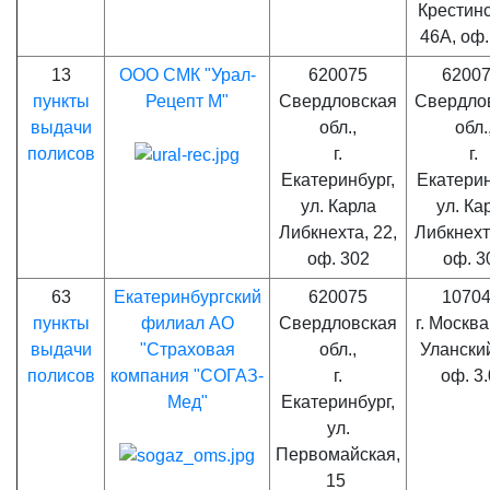
Крестинс
46А, оф
13
ООО СМК "Урал-
620075
62007
пункты
Рецепт М"
Свердловская
Свердло
выдачи
обл.,
обл.
полисов
г.
г.
Екатеринбург,
Екатерин
ул. Карла
ул. Ка
Либкнехта, 22,
Либкнехт
оф. 302
оф. 3
63
Екатеринбургский
620075
10704
пункты
филиал АО
Свердловская
г. Москва
выдачи
"Страховая
обл.,
Уланский
полисов
компания "СОГАЗ-
г.
оф. 3
Мед"
Екатеринбург,
ул.
Первомайская,
15