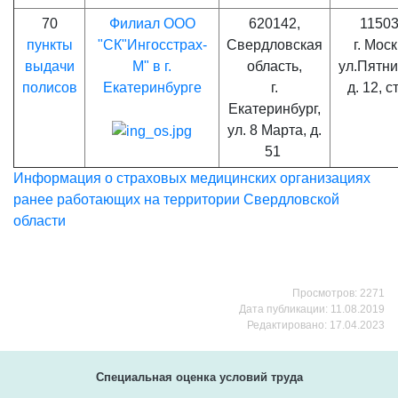
70
Филиал ООО
620142,
11503
пункты
"СК"Ингосстрах-
Свердловская
г. Моск
выдачи
М" в г.
область,
ул.Пятни
полисов
Екатеринбурге
г.
д. 12, с
Екатеринбург,
ул. 8 Марта, д.
51
Информация о страховых медицинских организациях
ранее работающих на территории Свердловской
области
Просмотров: 2271
Дата публикации: 11.08.2019
Редактировано: 17.04.2023
Специальная оценка условий труда