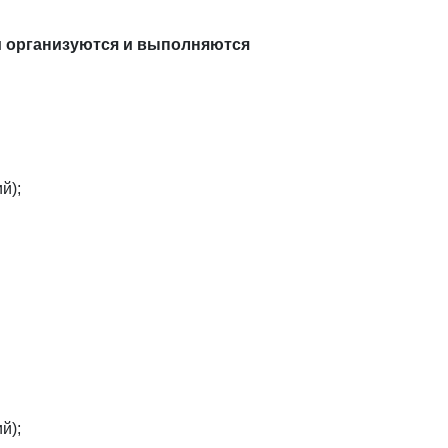
и организуются и выполняются
й);
й);