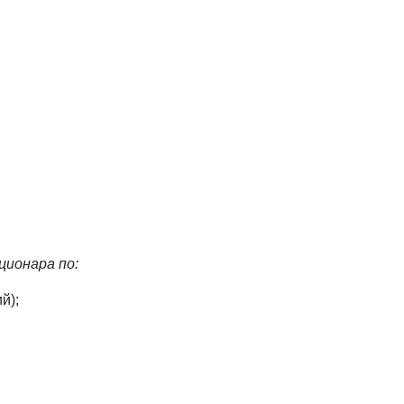
ционара по:
й);