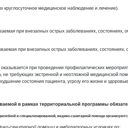
их круглосуточное медицинское наблюдение и лечение).
ываемая при внезапных острых заболеваниях, состояниях, 
ываемая при внезапных острых заболеваниях, состояниях, 
я оказывается при проведении профилактических мероприят
 не требующих экстренной и неотложной медицинской помо
худшение состояния пациента, угрозу его жизни и здоровью
аемой в рамках территориальной программы обязате
, врачебной и специализированной, медико-санитарной помощи организуют
едико-санитарной помощи в амбулаторных условиях по: