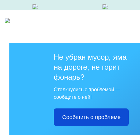
Не убран мусор, яма
на дороге, не горит
фонарь?
Столкнулись с проблемой —
сообщите о ней!
Сообщить о проблеме